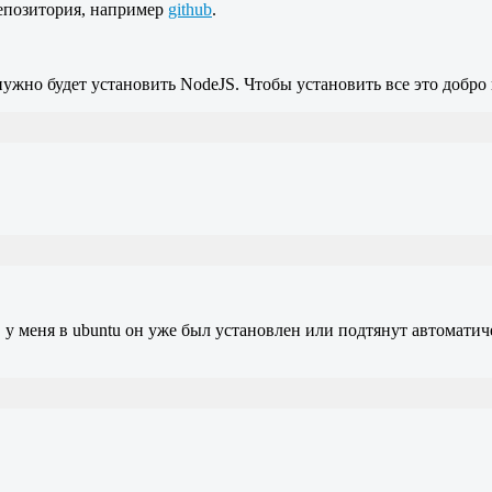
епозитория, например
github
.
а нужно будет установить NodeJS. Чтобы установить все это до
 у меня в ubuntu он уже был установлен или подтянут автоматиче