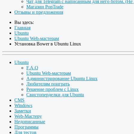
Чат для Telegram с написанным для него ботом. (Не
Магазин PopTrade
Отзывы и предложения
Вы здесь:
Главная
Ubuntu
Ubuntu Web-мастерам
Установка Bower в Ubuntu Linux
Ubuntu
F.A.Q
Ubuntu Web-мастерам
Администрирование Ubuntu Linux
Любителям поиграть
Решение проблем с Linux
Свистоперделки для Ubuntu
CMS
Windows
Заметки
Web-Мастеру
Недописанные
Программы
Для тестов