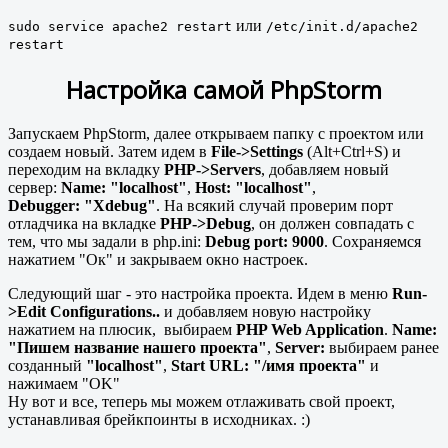
или
sudo service apache2 restart
/etc/init.d/apache2
restart
Настройка самой PhpStorm
Запускаем PhpStorm, далее открываем папку с проектом или
создаем новый. Затем идем в
File->Settings
(Alt+Ctrl+S) и
переходим на вкладку
PHP->Servers
, добавляем новый
сервер:
Name: "localhost"
,
Host: "localhost"
,
Debugger:
"Xdebug"
. На всякий случай проверим порт
отладчика на вкладке
PHP->Debug
, он должен совпадать с
тем, что мы задали в php.ini:
Debug port: 9000
. Сохраняемся
нажатием "Ок" и закрываем окно настроек.
Следующий шаг - это настройка проекта. Идем в меню
Run-
>Edit Configurations..
и добавляем новую настройку
нажатием на плюсик, выбираем
PHP Web Application
.
Name:
"Пишем название нашего проекта"
,
Server:
выбираем ранее
созданный
"localhost"
,
Start URL: "/имя проекта"
и
нажимаем "OK"
Ну вот и все, теперь мы можем отлаживать свой проект,
устанавливая брейкпоинты в исходниках. :)