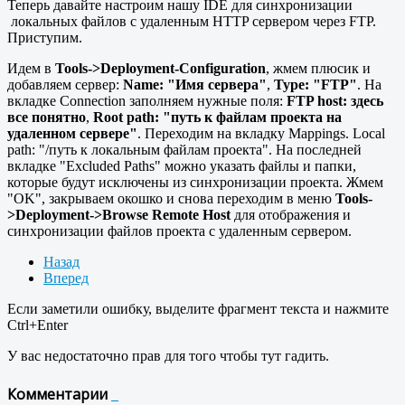
Теперь давайте настроим нашу IDE для синхронизации
локальных файлов с удаленным HTTP сервером через FTP.
Приступим.
Идем в
Tools->Deployment-Configuration
, жмем плюсик и
добавляем сервер:
Name: "Имя сервера"
,
Type: "FTP"
. На
вкладке Connection заполняем нужные поля:
FTP host: здесь
все понятно
,
Root path: "путь к файлам проекта на
удаленном сервере"
. Переходим на вкладку Mappings. Local
path: "/путь к локальным файлам проекта". На последней
вкладке "Excluded Paths" можно указать файлы и папки,
которые будут исключены из синхронизации проекта. Жмем
"OK", закрываем окошко и снова переходим в меню
Tools-
>Deployment->Browse Remote Host
для отображения и
синхронизации файлов проекта с удаленным сервером.
Назад
Вперед
Если заметили ошибку, выделите фрагмент текста и нажмите
Ctrl+Enter
У вас недостаточно прав для того чтобы тут гадить.
Комментарии