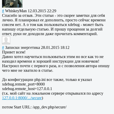
#
WhiskeyMan
12.03.2015 22:29
Спасибо за отзыв. Эти статьи - это скорее заметки для себя
лично. Я планировал ее дополнить, просто сейчас времени
совсем нет. А о том как пользоваться xdebug - может быть
напишу отдельную статью. И прошу прощения за долгий
ответ, руки не доходили даже прочитать комментарий.
#
Записки энергетика
28.01.2015 18:12
Привет всем!
Давно хотел научиться пользоваться этим но все как то не
находил времени и хорошей инструкции для новичков!
Настроил почти с первого раза, и с позволения автора опишу
чего мне не хватило в статье.
До конфигурации php.ini все также, только я указал
xdebug.remote_port=8000
xdebug.remote_host=127.0.0.1
(т.к. мой сайт на локальном сервере открывался по адресу
127.0.0.1:8000/.../secure
)
потом Start URL: /app_dev.php/secure/