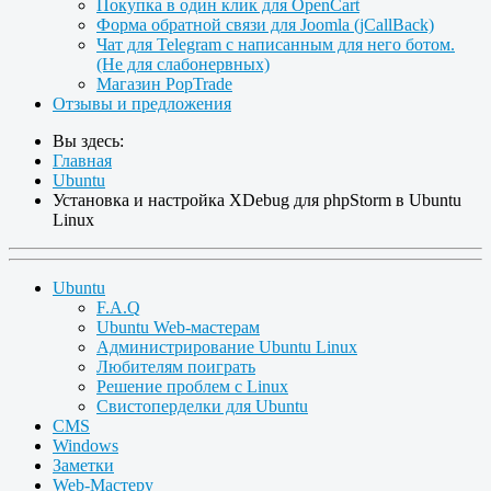
Покупка в один клик для OpenCart
Форма обратной связи для Joomla (jCallBack)
Чат для Telegram с написанным для него ботом.
(Не для слабонервных)
Магазин PopTrade
Отзывы и предложения
Вы здесь:
Главная
Ubuntu
Установка и настройка XDebug для phpStorm в Ubuntu
Linux
Ubuntu
F.A.Q
Ubuntu Web-мастерам
Администрирование Ubuntu Linux
Любителям поиграть
Решение проблем с Linux
Свистоперделки для Ubuntu
CMS
Windows
Заметки
Web-Мастеру