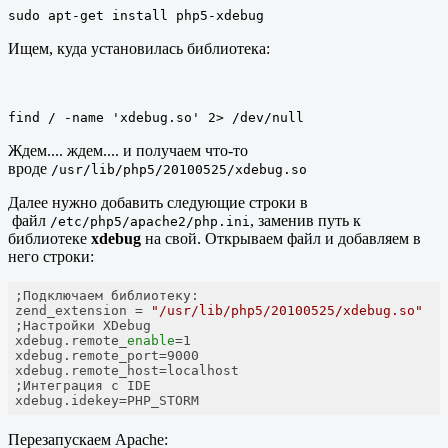
sudo apt-get install php5-xdebug
Ищем, куда установилась библиотека:
find / -name 'xdebug.so' 2> /dev/null
Ждем.... ждем.... и получаем что-то
вроде
/usr/lib/php5/20100525/xdebug.so
Далее нужно добавить следующие строки в
файл
, заменив путь к
/etc/php5/apache2/php.ini
библиотеке
xdebug
на свой. Открываем файл и добавляем в
него строки:
;Подключаем библиотеку:

zend_extension = 
"/usr/lib/php5/20100525/xdebug.so"
;Настройки XDebug

xdebug.remote_
enable
=1

xdebug.remote_port=9000

xdebug.remote_host=localhost

;Интеграция с IDE

xdebug.idekey=PHP_STORM
Перезапускаем Apache: