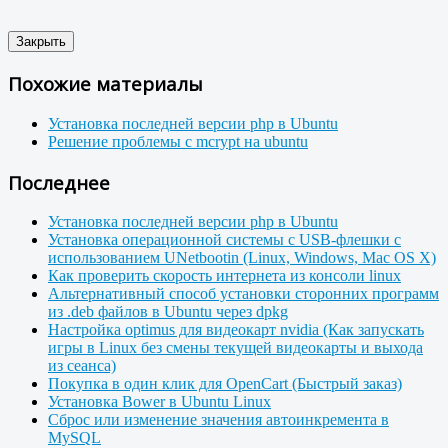
Закрыть
Похожие материалы
Установка последней версии php в Ubuntu
Решение проблемы с mcrypt на ubuntu
Последнее
Установка последней версии php в Ubuntu
Установка операционной системы с USB-флешки c
использованием UNetbootin (Linux, Windows, Mac OS X)
Как проверить скорость интернета из консоли linux
Альтернативный способ установки сторонних программ
из .deb файлов в Ubuntu через dpkg
Настройка optimus для видеокарт nvidia (Как запускать
игры в Linux без смены текущей видеокарты и выхода
из сеанса)
Покупка в один клик для OpenCart (Быстрый заказ)
Установка Bower в Ubuntu Linux
Сброс или изменение значения автоинкремента в
MySQL